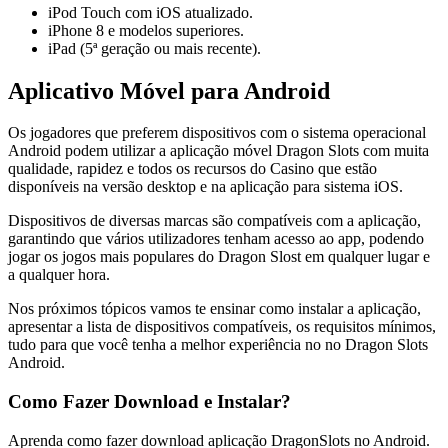
iPod Touch com iOS atualizado.
iPhone 8 e modelos superiores.
iPad (5ª geração ou mais recente).
Aplicativo Móvel para Android
Os jogadores que preferem dispositivos com o sistema operacional
Android podem utilizar a aplicação móvel Dragon Slots com muita
qualidade, rapidez e todos os recursos do Casino que estão
disponíveis na versão desktop e na aplicação para sistema iOS.
Dispositivos de diversas marcas são compatíveis com a aplicação,
garantindo que vários utilizadores tenham acesso ao app, podendo
jogar os jogos mais populares do Dragon Slost em qualquer lugar e
a qualquer hora.
Nos próximos tópicos vamos te ensinar como instalar a aplicação,
apresentar a lista de dispositivos compatíveis, os requisitos mínimos,
tudo para que você tenha a melhor experiência no no Dragon Slots
Android.
Como Fazer Download e Instalar?
Aprenda como fazer download aplicação DragonSlots no Android.