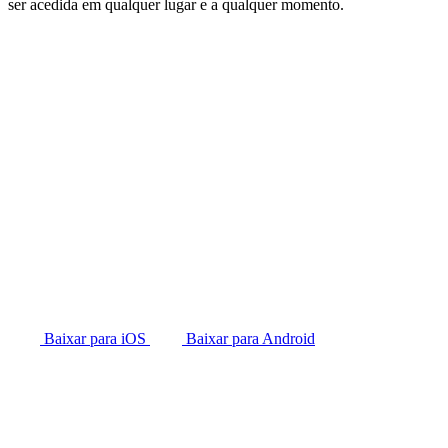
ser acedida em qualquer lugar e a qualquer momento.
Baixar para iOS
Baixar para Android