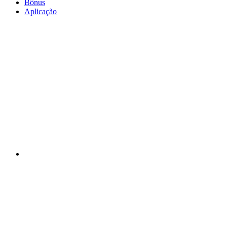
Bônus
Aplicação