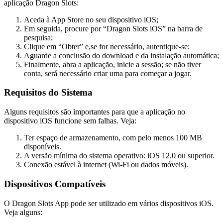
aplicação Dragon Slots:
Aceda à App Store no seu dispositivo iOS;
Em seguida, procure por “Dragon Slots iOS” na barra de
pesquisa;
Clique em “Obter” e,se for necessário, autentique-se;
Aguarde a conclusão do download e da instalação automática;
Finalmente, abra a aplicação, inicie a sessão; se não tiver
conta, será necessário criar uma para começar a jogar.
Requisitos do Sistema
Alguns requisitos são importantes para que a aplicação no
dispositivo iOS funcione sem falhas. Veja:
Ter espaço de armazenamento, com pelo menos 100 MB
disponíveis.
A versão mínima do sistema operativo: iOS 12.0 ou superior.
Conexão estável à internet (Wi-Fi ou dados móveis).
Dispositivos Compatíveis
O Dragon Slots App pode ser utilizado em vários dispositivos iOS.
Veja alguns: