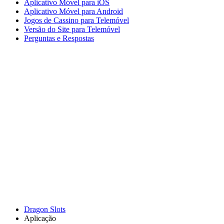
Aplicativo Móvel para iOS
Aplicativo Móvel para Android
Jogos de Cassino para Telemóvel
Versão do Site para Telemóvel
Perguntas e Respostas
Dragon Slots
Aplicação